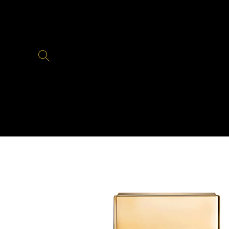
Skip to
content
Skip to
product
information