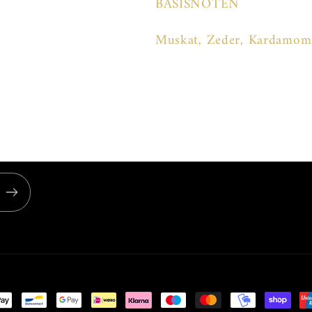
BASISNOTEN
Muskat, Zeder, Kardamom,
t