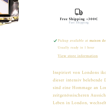
100ml
100ml
Free Shipping +300€
Fast Shipping
Pickup available at
maison de
Usually ready in 1 hour
View store information
Inspiriert von Londons iko
dieser intensiv belebende
sind eine Hommage an Lon
zeitgenössischeren Aussich
Leben in London, wechsel