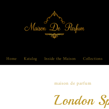
Home
Katalog
Inside the Maison
Collections
maison de parfum
London Sp