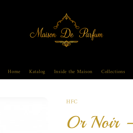
Home
Katalog
Inside the Maison
Collections
HFC
Or Noir 