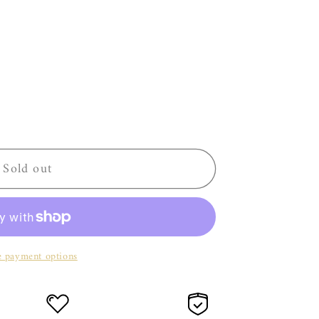
e
g
i
o
n
Sold out
 payment options