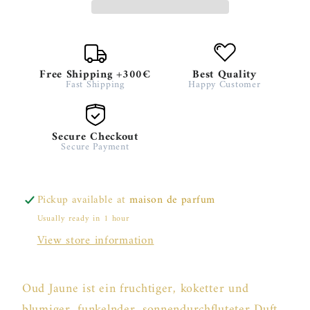
Du
Du
Bois
Bois
50ml
50ml
Free Shipping +300€
Best Quality
Fast Shipping
Happy Customer
Secure Checkout
Secure Payment
Pickup available at
maison de parfum
Usually ready in 1 hour
View store information
Oud Jaune ist ein fruchtiger, koketter und
blumiger, funkelnder, sonnendurchfluteter Duft,