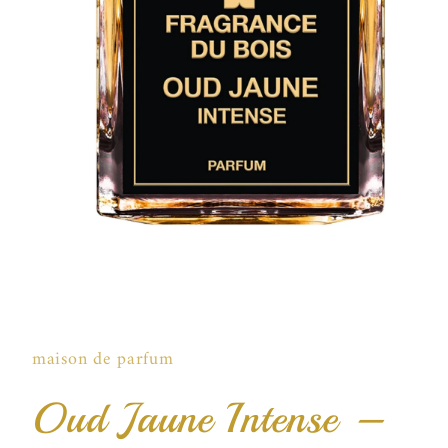
Open
media
1
in
maison de parfum
modal
Oud Jaune Intense –