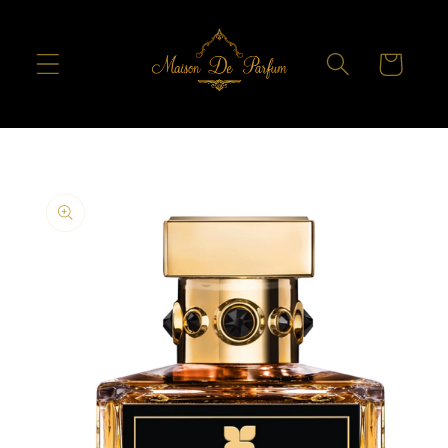
Skip to
content
Cart
Skip to
product
information