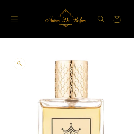
Skip to
content
Cart
Skip to
product
information